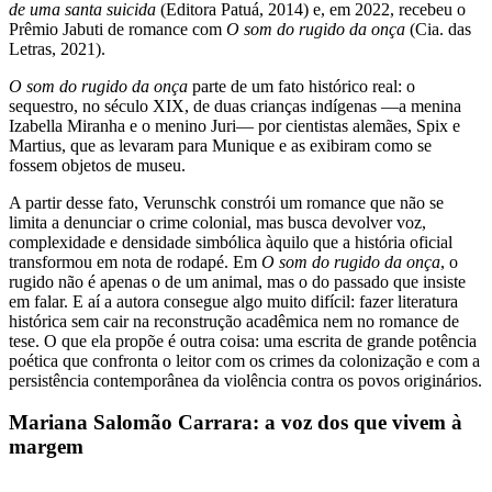
de uma santa suicida
(Editora Patuá, 2014) e, em 2022, recebeu o
Prêmio Jabuti de romance com
O som do rugido da onça
(Cia. das
Letras, 2021).
O som do rugido da onça
parte de um fato histórico real: o
sequestro, no século XIX, de duas crianças indígenas —a menina
Izabella Miranha e o menino Juri— por cientistas alemães, Spix e
Martius, que as levaram para Munique e as exibiram como se
fossem objetos de museu.
A partir desse fato, Verunschk constrói um romance que não se
limita a denunciar o crime colonial, mas busca devolver voz,
complexidade e densidade simbólica àquilo que a história oficial
transformou em nota de rodapé. Em
O som do rugido da onça
, o
rugido não é apenas o de um animal, mas o do passado que insiste
em falar. E aí a autora consegue algo muito difícil: fazer literatura
histórica sem cair na reconstrução acadêmica nem no romance de
tese. O que ela propõe é outra coisa: uma escrita de grande potência
poética que confronta o leitor com os crimes da colonização e com a
persistência contemporânea da violência contra os povos originários.
Mariana Salomão Carrara: a voz dos que vivem à
margem