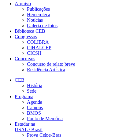
Arquivo
Publicações
Hemeroteca
Notícias
Galeria de fotos
Biblioteca CEB
Congressos
COLIBRA
CIHALCEP
CICSH
Concursos
Concurso de relato breve
Residência Artística
CEB
História
Sede
Programa
Agenda
Campus
BMQS
Ponto de Memória
Estudar na
USAL / Brasil
Prova Celpe-Bras