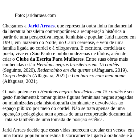
Foto: jaridarraes.com
Chegamos a
Jarid
Arraes
,
que representa outra linha fundamental
da literatura brasileira contemporânea: a recuperação histórica a
partir de uma perspectiva negra, feminista e popular. Jarid nasceu em
1991, em Juazeiro do Norte, no Cariri cearense, e vem de uma
família ligada ao cordel e à xilogravura. É escritora, cordelista e
poeta, vive em São Paulo e publicou dezenas de títulos, além de
criar o
Clube da Escrita Para Mulheres
. Entre suas obras mais
conhecidas estão
Heroínas negras brasileiras em 15 cordéis
(Seguinte, 2020),
Redemoinho em dia quente
(Alfaguara, 2019),
Corpo desfeito
(Alfaguara, 2022) e
Um buraco com meu nome
(Alfaguara, 2021).
O mais potente em
Heroínas negras brasileiras em 15 cordéis
é seu
gesto fundamental: tomar quinze figuras femininas negras apagadas
ou minimizadas pela historiografia dominante e devolvê-las ao
espaço público por meio do cordel. Não se trata apenas de uma
operação pedagógica nem apenas de uma recuperação documental.
Trata-se também de uma tomada de posição estética.
Jarid Arraes decide que essas vidas merecem circular em versos, em
uma forma popular nordestina historicamente ligada à oralidade e à