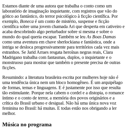
Estamos diante de uma autora que trabalha o conto como um
laboratório de imaginação inquietante, com registros que vão do
gótico ao fantástico, do terror psicológico à ficção científica. Por
exemplo,
Boneca
é um conto de mistério, suspense e ficção
científica sobre uma jovem chamada Ari que desperta em cativeiro e
acaba descobrindo algo perturbador sobre si mesma e sobre o
mundo do qual queria escapar. Também se leu
As Boas Damas
como uma aventura em chave sherlockiana e fantástica, onde a
intriga se desloca progressivamente para territórios cada vez mais
estranhos. Se Jarid Arraes resgata heroínas negras reais, Clara
Madrigano trabalha com fantasmas, duplos, o inquietante e o
monstruoso para mostrar que também o presente precisa de outras
ficções.
Resumindo: a literatura brasileira escrita por mulheres hoje não é
uma tendência única nem um bloco homogêneo. É um arquipélago
de formas, temas e linguagens. E é justamente por isso que resulta
tão estimulante. Porque nela cabem o cordel e a distopia, o romance
íntimo e o conto de terror, a memória dos povos originários e a
crítica do Brasil urbano e desigual. Não há uma única nova voz
feminina no Brasil: há muitas. E todas estão nos obrigando a ler
melhor.
Música no programa