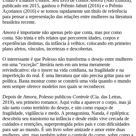
Unido e Estados Unidos. Seu livro de contos
Amora
(Não Editora),
publicado em 2015, ganhou o Prêmio Jabuti (2016) e o Prêmio
Açorianos (2016) e se tornou rapidamente um título de referência
para pensar a representação das relações entre mulheres na literatura
brasileira recente.
Amora
é importante não apenas pelo que conta, mas por como
conta. São trinta e três relatos que percorrem idades, corpos e
experiências distintas, da infância à velhice, colocando em primeiro
plano afetos, vínculos, incertezas e descobertas.
O interessante é que Polesso não transforma o desejo entre mulheres
em uma “exceção” literária nem em um tema meramente
reivindicativo: ela o insere na vida cotidiana, na fragilidade e na
imperfeição do real. É uma literatura que não precisa gritar para ser
política. Basta mostrar como se constrói uma vida quando o mundo
nem sempre oferece modelos nos quais se reconhecer.
Depois de
Amora
, Polesso publicou
Controle
(Cia. das Letras,
2019), seu primeiro romance. Aqui volta a aparecer o corpo, mas já
não tanto como território do desejo, e sim como espaço de
fragilidade, vigilância e medo. A protagonista, Nanda, é epiléptica;
descobriu seu transtorno na infância e desde então vive cercada de
cuidados e restrições, superprotegida pelos pais e com dificuldades
para sair ao mundo. É um livro sobre amizade e amor entre duas
mulheres, sim, mas também sobre o controle do corpo, sobre como a