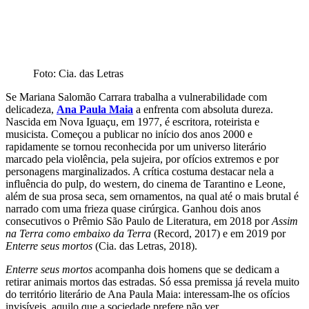
Foto: Cia. das Letras
Se Mariana Salomão Carrara trabalha a vulnerabilidade com
delicadeza,
Ana Paula Maia
a enfrenta com absoluta dureza.
Nascida em Nova Iguaçu, em 1977, é escritora, roteirista e
musicista. Começou a publicar no início dos anos 2000 e
rapidamente se tornou reconhecida por um universo literário
marcado pela violência, pela sujeira, por ofícios extremos e por
personagens marginalizados. A crítica costuma destacar nela a
influência do pulp, do western, do cinema de Tarantino e Leone,
além de sua prosa seca, sem ornamentos, na qual até o mais brutal é
narrado com uma frieza quase cirúrgica. Ganhou dois anos
consecutivos o Prêmio São Paulo de Literatura, em 2018 por
Assim
na Terra como embaixo da Terra
(Record, 2017) e em 2019 por
Enterre seus mortos
(Cia. das Letras, 2018).
Enterre seus mortos
acompanha dois homens que se dedicam a
retirar animais mortos das estradas. Só essa premissa já revela muito
do território literário de Ana Paula Maia: interessam-lhe os ofícios
invisíveis, aquilo que a sociedade prefere não ver.