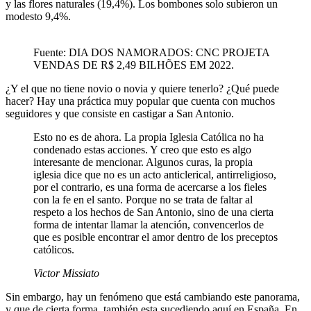
y las flores naturales (19,4%). Los bombones solo subieron un
modesto 9,4%.
Fuente: DIA DOS NAMORADOS: CNC PROJETA
VENDAS DE R$ 2,49 BILHÕES EM 2022.
¿Y el que no tiene novio o novia y quiere tenerlo? ¿Qué puede
hacer? Hay una práctica muy popular que cuenta con muchos
seguidores y que consiste en castigar a San Antonio.
Esto no es de ahora. La propia Iglesia Católica no ha
condenado estas acciones. Y creo que esto es algo
interesante de mencionar. Algunos curas, la propia
iglesia dice que no es un acto anticlerical, antirreligioso,
por el contrario, es una forma de acercarse a los fieles
con la fe en el santo. Porque no se trata de faltar al
respeto a los hechos de San Antonio, sino de una cierta
forma de intentar llamar la atención, convencerlos de
que es posible encontrar el amor dentro de los preceptos
católicos.
Victor Missiato
Sin embargo, hay un fenómeno que está cambiando este panorama,
y que de cierta forma, también esta sucediendo aquí en España. En