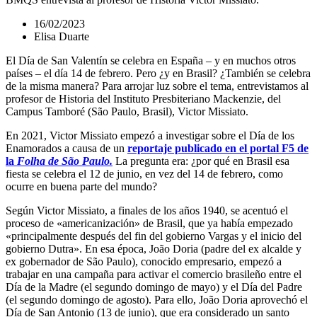
16/02/2023
Elisa Duarte
El Día de San Valentín se celebra en España – y en muchos otros
países – el día 14 de febrero. Pero ¿y en Brasil? ¿También se celebra
de la misma manera? Para arrojar luz sobre el tema, entrevistamos al
profesor de Historia del Instituto Presbiteriano Mackenzie, del
Campus Tamboré (São Paulo, Brasil), Victor Missiato.
En 2021, Victor Missiato empezó a investigar sobre el Día de los
Enamorados a causa de un
reportaje publicado en el portal F5 de
la
Folha de São Paulo.
La pregunta era: ¿por qué en Brasil esa
fiesta se celebra el 12 de junio, en vez del 14 de febrero, como
ocurre en buena parte del mundo?
Según Victor Missiato, a finales de los años 1940, se acentuó el
proceso de «americanización» de Brasil, que ya había empezado
«principalmente después del fin del gobierno Vargas y el inicio del
gobierno Dutra». En esa época, João Doria (padre del ex alcalde y
ex gobernador de São Paulo), conocido empresario, empezó a
trabajar en una campaña para activar el comercio brasileño entre el
Día de la Madre (el segundo domingo de mayo) y el Día del Padre
(el segundo domingo de agosto). Para ello, João Doria aprovechó el
Día de San Antonio (13 de junio), que era considerado un santo