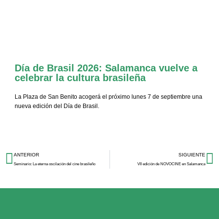
El CEB ofrecerá nuevos cursos
presenciales de Portugués de Brasil
Día de Brasil 2026: Salamanca vuelve a
celebrar la cultura brasileña
La Plaza de San Benito acogerá el próximo lunes 7 de septiembre una
nueva edición del Día de Brasil.
ANTERIOR
SIGUIENTE
Seminario: La eterna oscilación del cine brasileño
VII edición de NOVOCINE en Salamanca