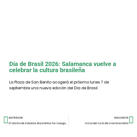
El CEB ofrecerá nuevos cursos
presenciales de Portugués de Brasil
Día de Brasil 2026: Salamanca vuelve a
celebrar la cultura brasileña
La Plaza de San Benito acogerá el próximo lunes 7 de
septiembre una nueva edición del Día de Brasil.
ANTERIOR
SIGUIENTE
El Centro de Estudios Brasileños ha inaugurado este martes el curso académico para su máster oficial
Inicio del ciclo de cine brasileño