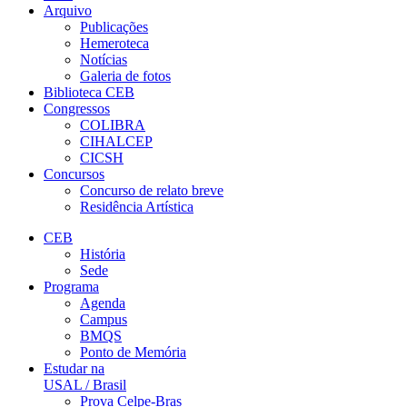
Arquivo
Publicações
Hemeroteca
Notícias
Galeria de fotos
Biblioteca CEB
Congressos
COLIBRA
CIHALCEP
CICSH
Concursos
Concurso de relato breve
Residência Artística
CEB
História
Sede
Programa
Agenda
Campus
BMQS
Ponto de Memória
Estudar na
USAL / Brasil
Prova Celpe-Bras