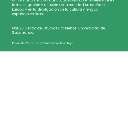
Universidad de Salamanca, que busca ser un referente en
la investigación y difusión de la realidad brasileña en
Europa y en la divulgación de la cultura y lengua
española en Brasil.
©2026 Centro de Estudios Brasileños. Universidad de
Salamanca.
Privacidad
Términos y Condiciones
Aviso Legal