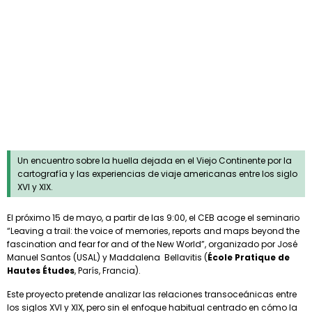
AND FEAR FOR AND OF THE
NEW WORLD
Un encuentro sobre la huella dejada en el Viejo Continente por la
cartografía y las experiencias de viaje americanas entre los siglo
XVI y XIX.
El próximo 15 de mayo, a partir de las 9:00, el CEB acoge el seminario
“Leaving a trail: the voice of memories, reports and maps beyond the
fascination and fear for and of the New World”, organizado por José
Manuel Santos (USAL) y Maddalena Bellavitis (
École Pratique de
Hautes Études
, París, Francia).
Este proyecto pretende analizar las relaciones transoceánicas entre
los siglos XVI y XIX, pero sin el enfoque habitual centrado en cómo la