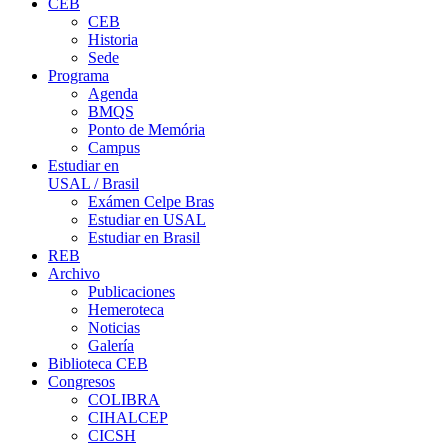
CEB
CEB
Historia
Sede
Programa
Agenda
BMQS
Ponto de Memória
Campus
Estudiar en
USAL / Brasil
Exámen Celpe Bras
Estudiar en USAL
Estudiar en Brasil
REB
Archivo
Publicaciones
Hemeroteca
Noticias
Galería
Biblioteca CEB
Congresos
COLIBRA
CIHALCEP
CICSH