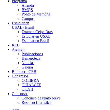
Programa
Agenda
BMQS
Ponto de Memória
Campus
Estudiar en
USAL / Brasil
Exámen Celpe Bras
Estudiar en USAL
Estudiar en Brasil
REB
Archivo
Publicaciones
Hemeroteca
Noticias
Galería
Biblioteca CEB
Congresos
COLIBRA
CIHALCEP
CICSH
Concursos
Concurso de relato breve
Residencia artística