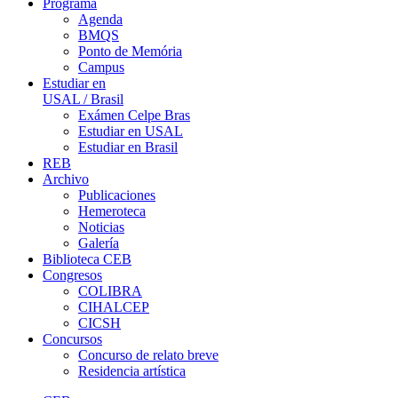
Programa
Agenda
BMQS
Ponto de Memória
Campus
Estudiar en
USAL / Brasil
Exámen Celpe Bras
Estudiar en USAL
Estudiar en Brasil
REB
Archivo
Publicaciones
Hemeroteca
Noticias
Galería
Biblioteca CEB
Congresos
COLIBRA
CIHALCEP
CICSH
Concursos
Concurso de relato breve
Residencia artística