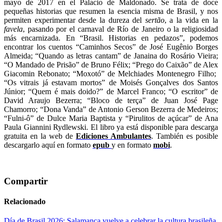
mayo de 2017 en el Palacio de Maldonado. Se trata de doce
pequeñas historias que resumen la esencia misma de Brasil, y nos
permiten experimentar desde la dureza del
sertão
, a la vida en la
favela
, pasando por el carnaval de Río de Janeiro o la religiosidad
más encarnizada. En “Brasil. Historias en pedazos”, podemos
encontrar los cuentos “Caminhos Secos” de José Eugênio Borges
Almeida; “Quando as letras cantam” de Janaina do Rosário Vieira;
“O Mandado de Prisão” de Bruno Félix; “Prego do Caixão” de Alex
Giacomin Rebonato; “Moxotó” de Melchiades Montenegro Filho;
“Os vitrais já estavam mortos” de Moisés Gonçalves dos Santos
Júnior; “Quem é mais doido?” de Marcel Franco; “O escritor” de
David Araujo Bezerra; “Bloco de terça” de Juan José Page
Chamorro; “Dona Vanda” de Antonio Gerson Bezerra de Medeiros;
“Fulni-ô” de Dulce Maria Baptista y “Pirulitos de açúcar” de Ana
Paula Giannini Rydlewski. El libro ya está disponible para descarga
gratuita en la web de
Ediciones Ambulantes
. También es posible
descargarlo aquí en formato
epub
y en formato
mobi
.
Compartir
Relacionado
Día de Brasil 2026: Salamanca vuelve a celebrar la cultura brasileña