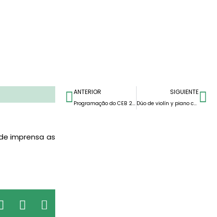
ANTERIOR
SIGUIENTE
Programação do CEB 2014 – 2015
Dúo de violín y piano con Taíssa Poliakova y Luís Cunha
a de imprensa as