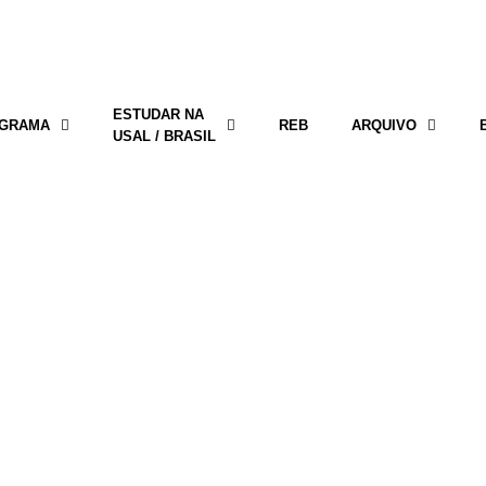
ESTUDAR NA
GRAMA
REB
ARQUIVO
USAL / BRASIL
SEP.2014 PROGRAMAÇÃO D
2014 – 2015
Arquivo de vídeos