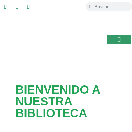
ESTUDIAR EN
USAL / BRASIL
BIBLIOTECA CEB
BIENVENIDO A
NUESTRA
BIBLIOTECA