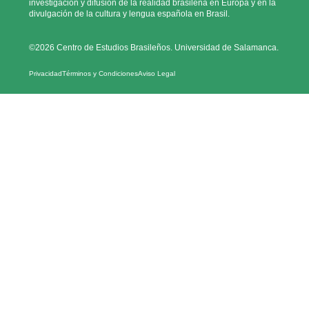
investigación y difusión de la realidad brasileña en Europa y en la
divulgación de la cultura y lengua española en Brasil.
©2026 Centro de Estudios Brasileños. Universidad de Salamanca.
Privacidad
Términos y Condiciones
Aviso Legal