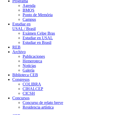
Programa
Agenda
BMQS
Ponto de Memória
Campus
Estudiar en
USAL / Brasil
Exámen Celpe Bras
Estudiar en USAL
Estudiar en Brasil
REB
Archivo
Publicaciones
Hemeroteca
Noticias
Galería
Biblioteca CEB
Congresos
COLIBRA
CIHALCEP
CICSH
Concursos
Concurso de relato breve
Residencia artística