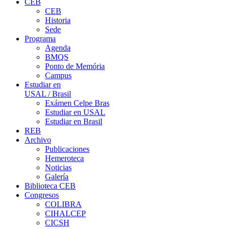
CEB
CEB
Historia
Sede
Programa
Agenda
BMQS
Ponto de Memória
Campus
Estudiar en
USAL / Brasil
Exámen Celpe Bras
Estudiar en USAL
Estudiar en Brasil
REB
Archivo
Publicaciones
Hemeroteca
Noticias
Galería
Biblioteca CEB
Congresos
COLIBRA
CIHALCEP
CICSH