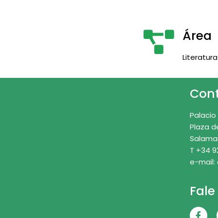
Área
Literatura
Con
Palacio
Plaza d
Salama
T +34 9
e-mail:
Fale