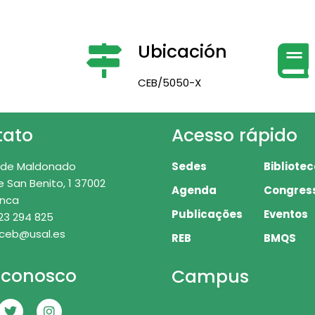
Ubicación
CEB/5050-X
tato
Acesso rápido
 de Maldonado
Sedes
Bibliote
e San Benito, 1 37002
Agenda
Congres
nca
Publicações
Eventos
23 294 825
 ceb@usal.es
REB
BMQS
 conosco
Campus