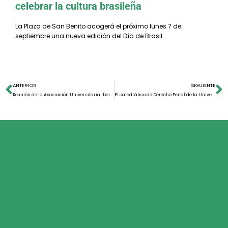
celebrar la cultura brasileña
La Plaza de San Benito acogerá el próximo lunes 7 de
septiembre una nueva edición del Día de Brasil.
ANTERIOR
SIGUIENTE
Reunión de la Asociación Universitaria Iberoamericana de Postgrado (AUIP)
El catedrático de Derecho Penal de la Universidad de Salamanca, Ignacio Berdugo, doctor honoris causa por la Universidad Católica de Colombia