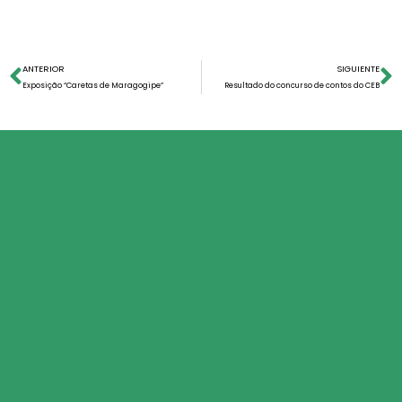
ANTERIOR
SIGUIENTE
Exposição “Caretas de Maragogipe”
Resultado do concurso de contos do CEB