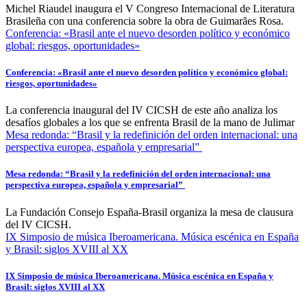
Michel Riaudel inaugura el V Congreso Internacional de Literatura
Brasileña con una conferencia sobre la obra de Guimarães Rosa.
Conferencia: «Brasil ante el nuevo desorden político y económico
global: riesgos, oportunidades»
Conferencia: «Brasil ante el nuevo desorden político y económico global:
riesgos, oportunidades»
La conferencia inaugural del IV CICSH de este año analiza los
desafíos globales a los que se enfrenta Brasil de la mano de Julimar
Mesa redonda: “Brasil y la redefinición del orden internacional: una
perspectiva europea, española y empresarial”
Mesa redonda: “Brasil y la redefinición del orden internacional: una
perspectiva europea, española y empresarial”
La Fundación Consejo España-Brasil organiza la mesa de clausura
del IV CICSH.
IX Simposio de música Iberoamericana. Música escénica en España
y Brasil: siglos XVIII al XX
IX Simposio de música Iberoamericana. Música escénica en España y
Brasil: siglos XVIII al XX