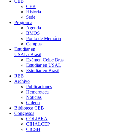
CEB
CEB
Historia
Sede
Programa
Agenda
BMQS
Ponto de Memória
Campus
Estudiar en
USAL / Brasil
Exámen Celpe Bras
Estudiar en USAL
Estudiar en Brasil
REB
Archivo
Publicaciones
Hemeroteca
Noticias
Galería
Biblioteca CEB
Congresos
COLIBRA
CIHALCEP
CICSH