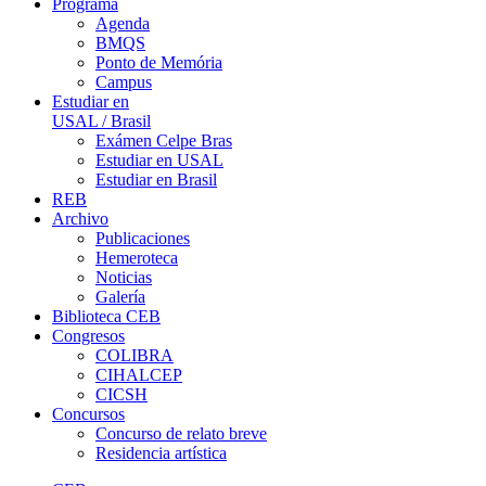
Programa
Agenda
BMQS
Ponto de Memória
Campus
Estudiar en
USAL / Brasil
Exámen Celpe Bras
Estudiar en USAL
Estudiar en Brasil
REB
Archivo
Publicaciones
Hemeroteca
Noticias
Galería
Biblioteca CEB
Congresos
COLIBRA
CIHALCEP
CICSH
Concursos
Concurso de relato breve
Residencia artística