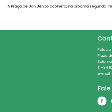
A Praça de San Benito acolherá, na próxima segunda-fei
Con
Palacio
Plaza d
Salama
T +34 9
e-mail:
Fale