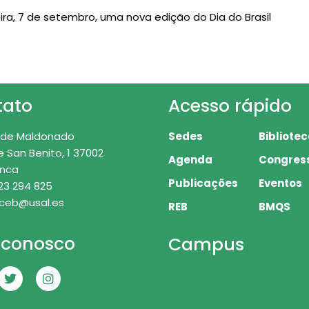
ra, 7 de setembro, uma nova edição do Dia do Brasil
tato
Acesso rápido
 de Maldonado
Sedes
Bibliote
e San Benito, 1 37002
Agenda
Congres
nca
Publicações
Eventos
23 294 825
 ceb@usal.es
REB
BMQS
 conosco
Campus