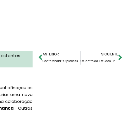
ANTERIOR
SIGUIENTE
existentes
Conferência: “O processo de impeachment no Brasil”
O Centro de Estudos Brasileiros retoma o seu ciclo de cinema brasileiro
ual afinaçou as
 criar uma nova
ma colaboração
manca
. Outras