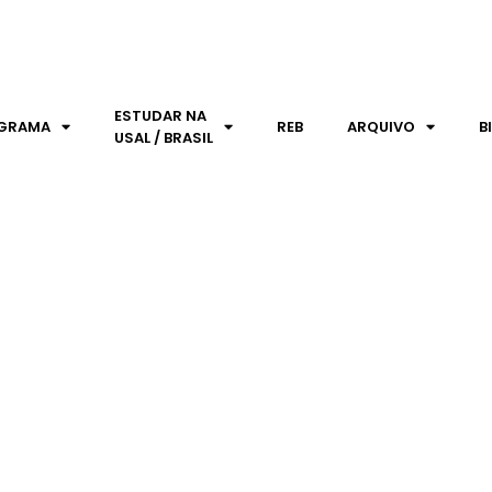
ESTUDAR NA
GRAMA
REB
ARQUIVO
B
USAL / BRASIL
NCA COMO UNIVERSIDADE P
ORTALECER A COLABORAÇÃ
Dossier de imprensa