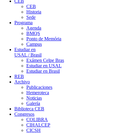
CEB
CEB
Historia
Sede
Programa
Agenda
BMQS
Ponto de Memória
Campus
Estudiar en
USAL / Brasil
Exámen Celpe Bras
Estudiar en USAL
Estudiar en Brasil
REB
Archivo
Publicaciones
Hemeroteca
Noticias
Galería
Biblioteca CEB
Congresos
COLIBRA
CIHALCEP
CICSH