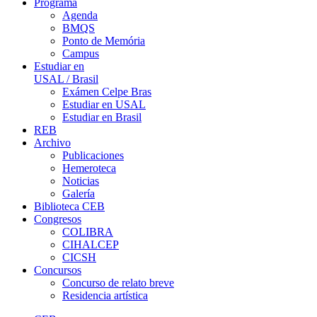
Programa
Agenda
BMQS
Ponto de Memória
Campus
Estudiar en
USAL / Brasil
Exámen Celpe Bras
Estudiar en USAL
Estudiar en Brasil
REB
Archivo
Publicaciones
Hemeroteca
Noticias
Galería
Biblioteca CEB
Congresos
COLIBRA
CIHALCEP
CICSH
Concursos
Concurso de relato breve
Residencia artística