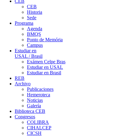
CEB
CEB
Historia
Sede
Programa
Agenda
BMQS
Ponto de Memória
Campus
Estudiar en
USAL / Brasil
Exámen Celpe Bras
Estudiar en USAL
Estudiar en Brasil
REB
Archivo
Publicaciones
Hemeroteca
Noticias
Galería
Biblioteca CEB
Congresos
COLIBRA
CIHALCEP
CICSH