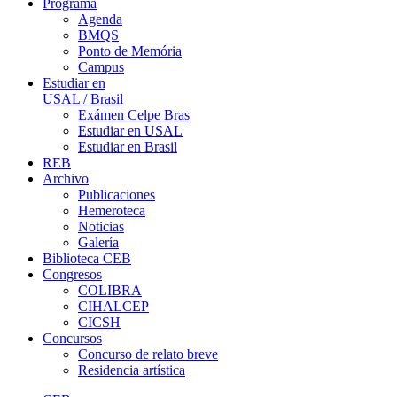
Programa
Agenda
BMQS
Ponto de Memória
Campus
Estudiar en
USAL / Brasil
Exámen Celpe Bras
Estudiar en USAL
Estudiar en Brasil
REB
Archivo
Publicaciones
Hemeroteca
Noticias
Galería
Biblioteca CEB
Congresos
COLIBRA
CIHALCEP
CICSH
Concursos
Concurso de relato breve
Residencia artística