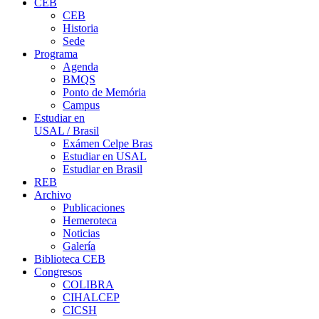
CEB
CEB
Historia
Sede
Programa
Agenda
BMQS
Ponto de Memória
Campus
Estudiar en
USAL / Brasil
Exámen Celpe Bras
Estudiar en USAL
Estudiar en Brasil
REB
Archivo
Publicaciones
Hemeroteca
Noticias
Galería
Biblioteca CEB
Congresos
COLIBRA
CIHALCEP
CICSH