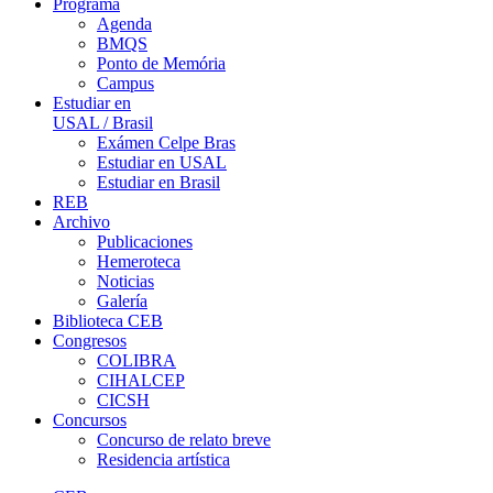
Programa
Agenda
BMQS
Ponto de Memória
Campus
Estudiar en
USAL / Brasil
Exámen Celpe Bras
Estudiar en USAL
Estudiar en Brasil
REB
Archivo
Publicaciones
Hemeroteca
Noticias
Galería
Biblioteca CEB
Congresos
COLIBRA
CIHALCEP
CICSH
Concursos
Concurso de relato breve
Residencia artística