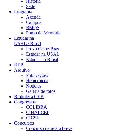
História
Sede
Programa
Agenda
Campus
BMQS
Ponto de Memória
Estudar na
USAL / Brasil
Prova Celpe-Bras
Estudar na USAL
Estudar no Brasil
REB
Arquivo
Publicações
Hemeroteca
Notícias
Galeria de fotos
Biblioteca CEB
Congressos
COLIBRA
CIHALCEP
CICSH
Concursos
Concurso de relato breve