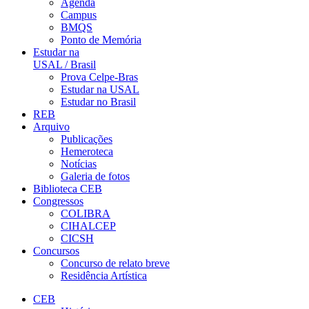
Agenda
Campus
BMQS
Ponto de Memória
Estudar na
USAL / Brasil
Prova Celpe-Bras
Estudar na USAL
Estudar no Brasil
REB
Arquivo
Publicações
Hemeroteca
Notícias
Galeria de fotos
Biblioteca CEB
Congressos
COLIBRA
CIHALCEP
CICSH
Concursos
Concurso de relato breve
Residência Artística
CEB