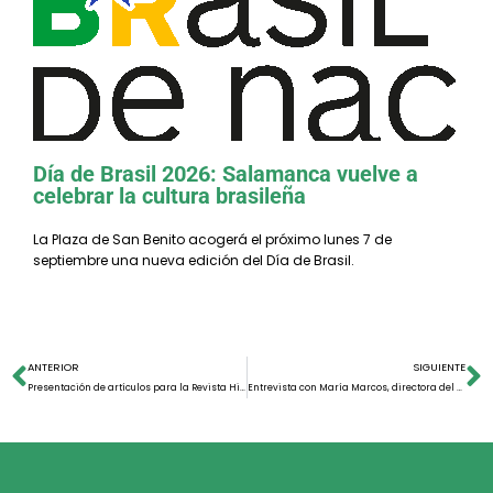
El CEB ofrecerá nuevos cursos
presenciales de Portugués de Brasil
Día de Brasil 2026: Salamanca vuelve a
celebrar la cultura brasileña
La Plaza de San Benito acogerá el próximo lunes 7 de
septiembre una nueva edición del Día de Brasil.
ANTERIOR
SIGUIENTE
Presentación de artículos para la Revista História e Economia
Entrevista con María Marcos, directora del CIHALCEP2017