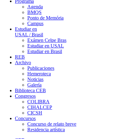
Programa
Agenda
BMQS
Ponto de Memória
Campus
Estudiar en
USAL / Brasil
Exámen Celpe Bras
Estudiar en USAL
Estudiar en Brasil
REB
Archivo
Publicaciones
Hemeroteca
Noticias
Galería
Biblioteca CEB
Congresos
COLIBRA
CIHALCEP
CICSH
Concursos
Concurso de relato breve
Residencia artística