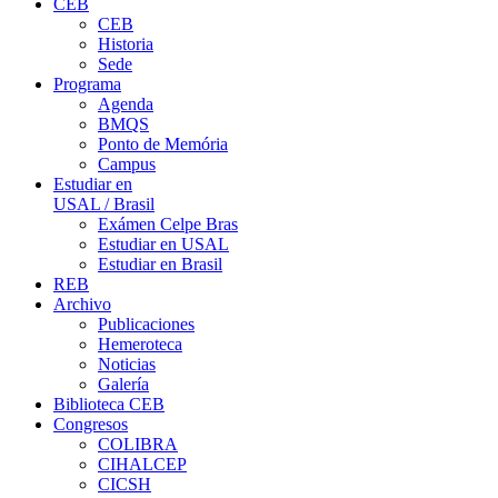
CEB
CEB
Historia
Sede
Programa
Agenda
BMQS
Ponto de Memória
Campus
Estudiar en
USAL / Brasil
Exámen Celpe Bras
Estudiar en USAL
Estudiar en Brasil
REB
Archivo
Publicaciones
Hemeroteca
Noticias
Galería
Biblioteca CEB
Congresos
COLIBRA
CIHALCEP
CICSH