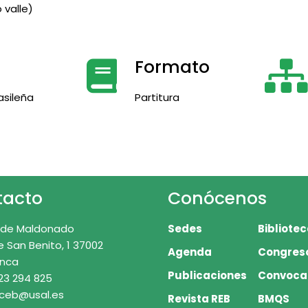
 valle)
Formato
asileña
Partitura
tacto
Conócenos
 de Maldonado
Sedes
Bibliote
e San Benito, 1 37002
Agenda
Congres
nca
Publicaciones
Convoca
23 294 825
 ceb@usal.es
Revista REB
BMQS