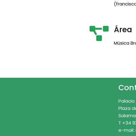
(francisco
Área
Música Br
Con
Palacio
Plaza d
Salama
T +34 9
e-mail: