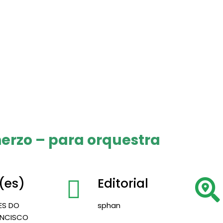
herzo – para orquestra
(es)
Editorial
ES DO
sphan
RANCISCO