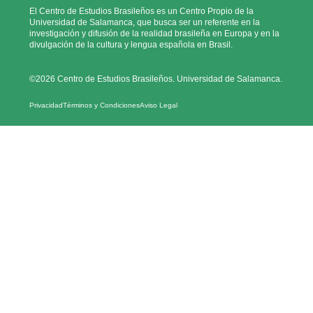
El Centro de Estudios Brasileños es un Centro Propio de la
Universidad de Salamanca, que busca ser un referente en la
investigación y difusión de la realidad brasileña en Europa y en la
divulgación de la cultura y lengua española en Brasil.
©2026 Centro de Estudios Brasileños. Universidad de Salamanca.
Privacidad
Términos y Condiciones
Aviso Legal