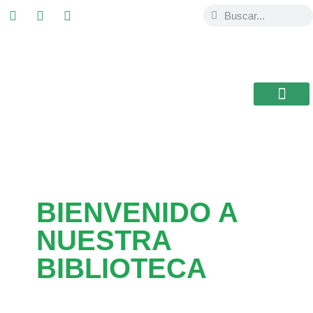
ESTUDIAR EN
USAL / BRASIL
BIBLIOTECA CEB
BIENVENIDO A
NUESTRA
BIBLIOTECA