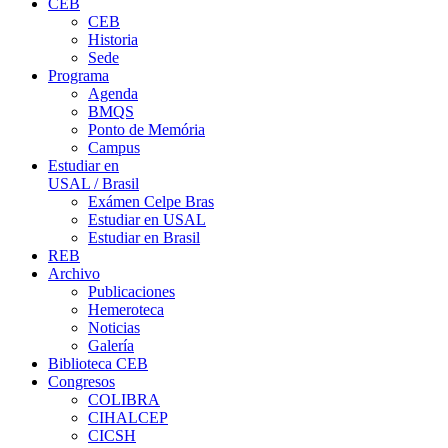
CEB
CEB
Historia
Sede
Programa
Agenda
BMQS
Ponto de Memória
Campus
Estudiar en
USAL / Brasil
Exámen Celpe Bras
Estudiar en USAL
Estudiar en Brasil
REB
Archivo
Publicaciones
Hemeroteca
Noticias
Galería
Biblioteca CEB
Congresos
COLIBRA
CIHALCEP
CICSH