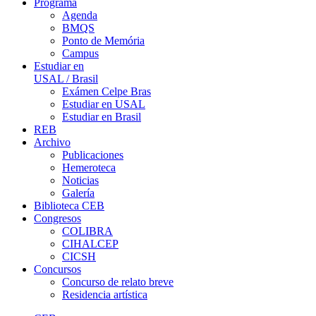
Programa
Agenda
BMQS
Ponto de Memória
Campus
Estudiar en
USAL / Brasil
Exámen Celpe Bras
Estudiar en USAL
Estudiar en Brasil
REB
Archivo
Publicaciones
Hemeroteca
Noticias
Galería
Biblioteca CEB
Congresos
COLIBRA
CIHALCEP
CICSH
Concursos
Concurso de relato breve
Residencia artística