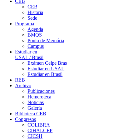
CEB
CEB
Historia
Sede
Programa
Agenda
BMQS
Ponto de Memória
Campus
Estudiar en
USAL / Brasil
Exámen Celpe Bras
Estudiar en USAL
Estudiar en Brasil
REB
Archivo
Publicaciones
Hemeroteca
Noticias
Galería
Biblioteca CEB
Congresos
COLIBRA
CIHALCEP
CICSH