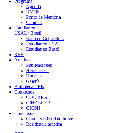
Programa
Agenda
BMQS
Ponto de Memória
Campus
Estudiar en
USAL / Brasil
Exámen Celpe Bras
Estudiar en USAL
Estudiar en Brasil
REB
Archivo
Publicaciones
Hemeroteca
Noticias
Galería
Biblioteca CEB
Congresos
COLIBRA
CIHALCEP
CICSH
Concursos
Concurso de relato breve
Residencia artística