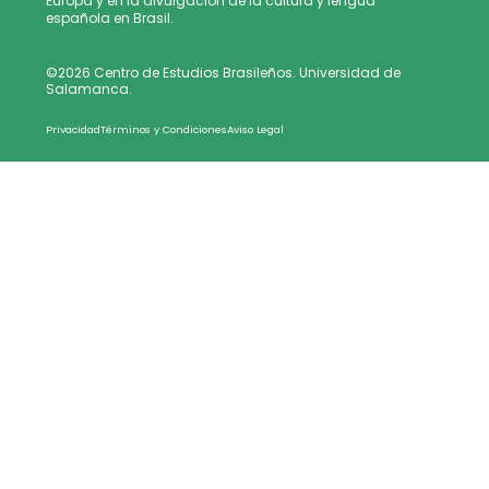
Europa y en la divulgación de la cultura y lengua
española en Brasil.
©2026 Centro de Estudios Brasileños. Universidad de
Salamanca.
Privacidad
Términos y Condiciones
Aviso Legal