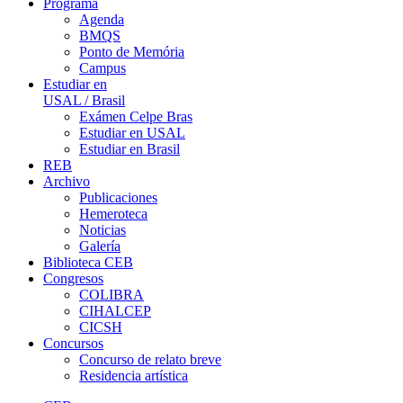
Programa
Agenda
BMQS
Ponto de Memória
Campus
Estudiar en
USAL / Brasil
Exámen Celpe Bras
Estudiar en USAL
Estudiar en Brasil
REB
Archivo
Publicaciones
Hemeroteca
Noticias
Galería
Biblioteca CEB
Congresos
COLIBRA
CIHALCEP
CICSH
Concursos
Concurso de relato breve
Residencia artística