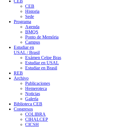
CEB
CEB
Historia
Sede
Programa
Agenda
BMQS
Ponto de Memória
Campus
Estudiar en
USAL / Brasil
Exámen Celpe Bras
Estudiar en USAL
Estudiar en Brasil
REB
Archivo
Publicaciones
Hemeroteca
Noticias
Galería
Biblioteca CEB
Congresos
COLIBRA
CIHALCEP
CICSH