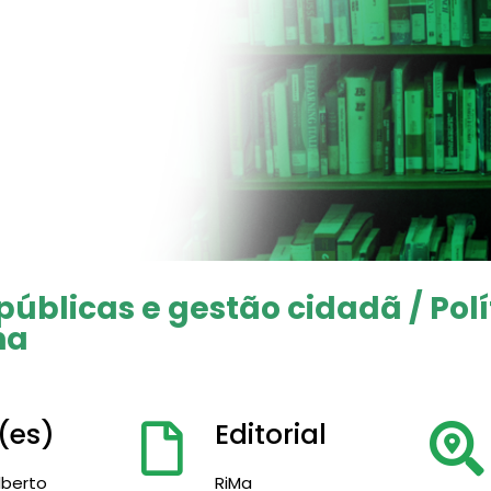
 públicas e gestão cidadã / Pol
na
(es)
Editorial
lberto
RiMa