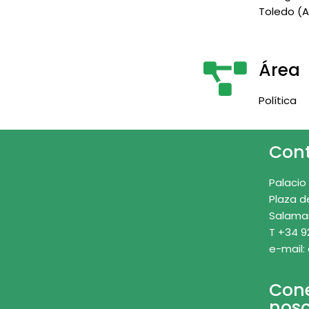
Toledo (A
Área
Política
Con
Palacio
Plaza d
Salama
T +34 9
e-mail:
Con
noso