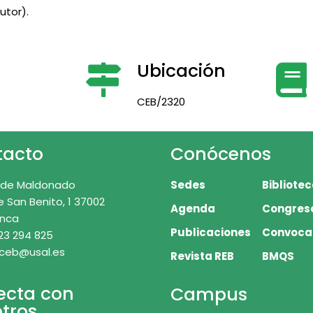
utor).
Ubicación
CEB/2320
tacto
Conócenos
 de Maldonado
Sedes
Bibliote
e San Benito, 1 37002
Agenda
Congres
nca
Publicaciones
Convoca
23 294 825
 ceb@usal.es
Revista REB
BMQS
ecta con
Campus
tros