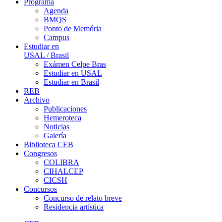
Programa
Agenda
BMQS
Ponto de Memória
Campus
Estudiar en
USAL / Brasil
Exámen Celpe Bras
Estudiar en USAL
Estudiar en Brasil
REB
Archivo
Publicaciones
Hemeroteca
Noticias
Galería
Biblioteca CEB
Congresos
COLIBRA
CIHALCEP
CICSH
Concursos
Concurso de relato breve
Residencia artística