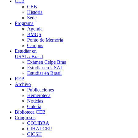
CEB
CEB
Historia
Sede
Programa
Agenda
BMQS
Ponto de Memória
Campus
Estudiar en
USAL / Brasil
Exámen Celpe Bras
Estudiar en USAL
Estudiar en Brasil
REB
Archivo
Publicaciones
Hemeroteca
Noticias
Galería
Biblioteca CEB
Congresos
COLIBRA
CIHALCEP
CICSH