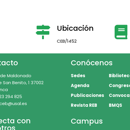
Ubicación
CEB/1452
tacto
Conócenos
 de Maldonado
Sedes
Bibliote
e San Benito, 1 37002
Agenda
Congres
nca
Publicaciones
Convoca
23 294 825
 ceb@usal.es
Revista REB
BMQS
ecta con
Campus
tros