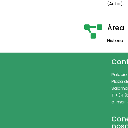
(Autor).
Área
Historia
Con
Palacio
Plaza d
Salama
T +34 9
e-mail:
Con
noso