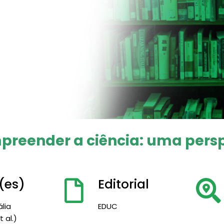
preender a ciência: uma persp
(es)
Editorial
lia
EDUC
 al.)