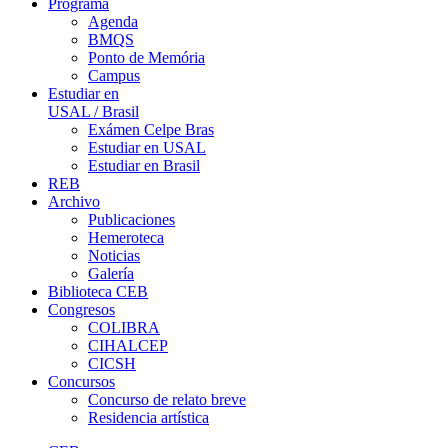
Programa
Agenda
BMQS
Ponto de Memória
Campus
Estudiar en
USAL / Brasil
Exámen Celpe Bras
Estudiar en USAL
Estudiar en Brasil
REB
Archivo
Publicaciones
Hemeroteca
Noticias
Galería
Biblioteca CEB
Congresos
COLIBRA
CIHALCEP
CICSH
Concursos
Concurso de relato breve
Residencia artística