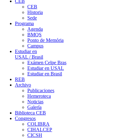
CEB
CEB
Historia
Sede
Programa
Agenda
BMQS
Ponto de Memória
Campus
Estudiar en
USAL / Brasil
Exámen Celpe Bras
Estudiar en USAL
Estudiar en Brasil
REB
Archivo
Publicaciones
Hemeroteca
Noticias
Galería
Biblioteca CEB
Congresos
COLIBRA
CIHALCEP
CICSH