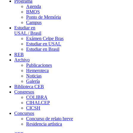
Programa
Agenda
BMQS
Ponto de Memória
Campus
Estudiar en
USAL / Brasil
Exámen Celpe Bras
Estudiar en USAL
Estudiar en Brasil
REB
Archivo
Publicaciones
Hemeroteca
Noticias
Galería
Biblioteca CEB
Congresos
COLIBRA
CIHALCEP
CICSH
Concursos
Concurso de relato breve
Residencia artística