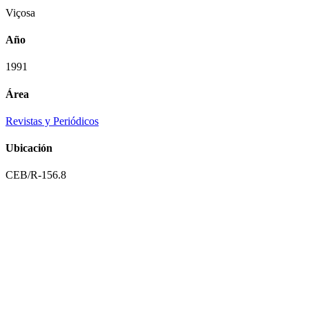
Viçosa
Año
1991
Área
Revistas y Periódicos
Ubicación
CEB/R-156.8