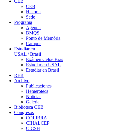
CEB
CEB
Historia
Sede
Programa
Agenda
BMQS
Ponto de Memória
Campus
Estudiar en
USAL / Brasil
Exámen Celpe Bras
Estudiar en USAL
Estudiar en Brasil
REB
Archivo
Publicaciones
Hemeroteca
Noticias
Galería
Biblioteca CEB
Congresos
COLIBRA
CIHALCEP
CICSH