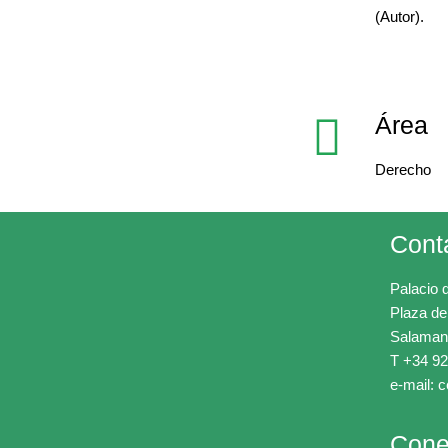
(Autor).
Área
Derecho
Cont
Palacio 
Plaza de
Salaman
T +34 92
e-mail: 
Cone