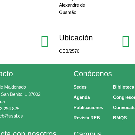
Alexandre de
Gusmão
Ubicación
CEB/2576
acto
Conócenos
de Maldonado
Sedes
Biblioteca
 San Benito, 1 37002
Agenda
Congreso
ca
Publicaciones
Convocato
3 294 825
ceb@usal.es
Revista REB
BMQS
cta con nosotros
Campus