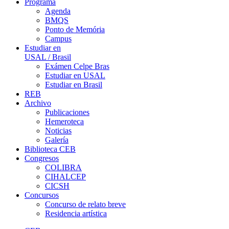
Programa
Agenda
BMQS
Ponto de Memória
Campus
Estudiar en
USAL / Brasil
Exámen Celpe Bras
Estudiar en USAL
Estudiar en Brasil
REB
Archivo
Publicaciones
Hemeroteca
Noticias
Galería
Biblioteca CEB
Congresos
COLIBRA
CIHALCEP
CICSH
Concursos
Concurso de relato breve
Residencia artística