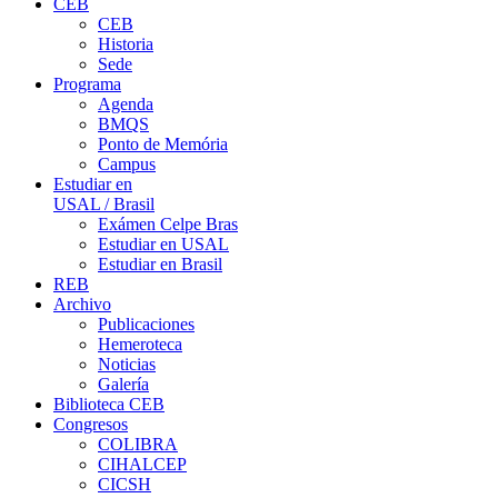
CEB
CEB
Historia
Sede
Programa
Agenda
BMQS
Ponto de Memória
Campus
Estudiar en
USAL / Brasil
Exámen Celpe Bras
Estudiar en USAL
Estudiar en Brasil
REB
Archivo
Publicaciones
Hemeroteca
Noticias
Galería
Biblioteca CEB
Congresos
COLIBRA
CIHALCEP
CICSH