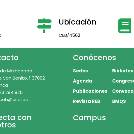
Ubicación
a
CEB/4562
tacto
Conócenos
 de Maldonado
Sedes
Bibliote
e San Benito, 1 37002
Agenda
Congres
nca
Publicaciones
Convoca
23 294 825
 ceb@usal.es
Revista REB
BMQS
ecta con
Campus
tros