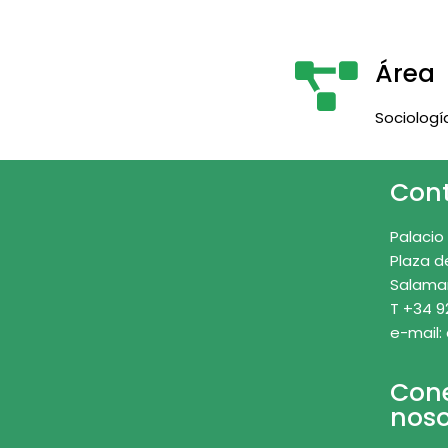
Área
Sociologí
Con
Palacio
Plaza d
Salama
T +34 9
e-mail:
Con
noso