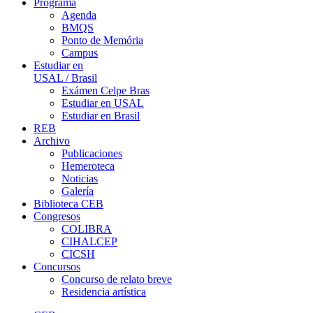
Programa
Agenda
BMQS
Ponto de Memória
Campus
Estudiar en
USAL / Brasil
Exámen Celpe Bras
Estudiar en USAL
Estudiar en Brasil
REB
Archivo
Publicaciones
Hemeroteca
Noticias
Galería
Biblioteca CEB
Congresos
COLIBRA
CIHALCEP
CICSH
Concursos
Concurso de relato breve
Residencia artística