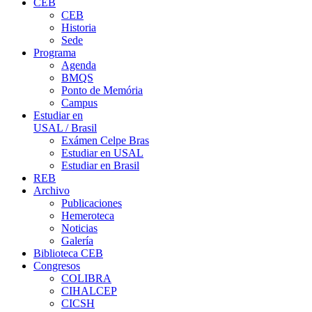
CEB
CEB
Historia
Sede
Programa
Agenda
BMQS
Ponto de Memória
Campus
Estudiar en
USAL / Brasil
Exámen Celpe Bras
Estudiar en USAL
Estudiar en Brasil
REB
Archivo
Publicaciones
Hemeroteca
Noticias
Galería
Biblioteca CEB
Congresos
COLIBRA
CIHALCEP
CICSH