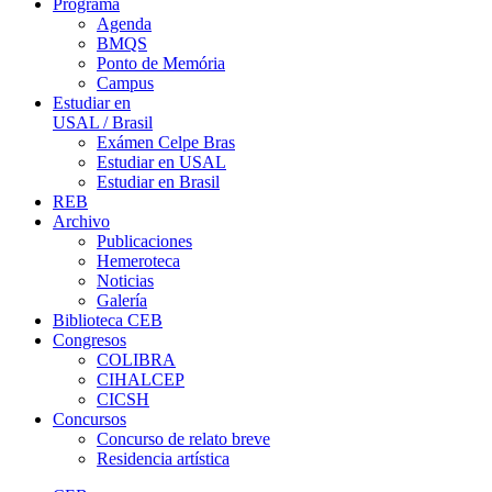
Programa
Agenda
BMQS
Ponto de Memória
Campus
Estudiar en
USAL / Brasil
Exámen Celpe Bras
Estudiar en USAL
Estudiar en Brasil
REB
Archivo
Publicaciones
Hemeroteca
Noticias
Galería
Biblioteca CEB
Congresos
COLIBRA
CIHALCEP
CICSH
Concursos
Concurso de relato breve
Residencia artística