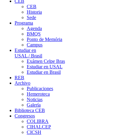
CEB
CEB
Historia
Sede
Programa
Agenda
BMQS
Ponto de Memória
Campus
Estudiar en
USAL / Brasil
Exámen Celpe Bras
Estudiar en USAL
Estudiar en Brasil
REB
Archivo
Publicaciones
Hemeroteca
Noticias
Galería
Biblioteca CEB
Congresos
COLIBRA
CIHALCEP
CICSH