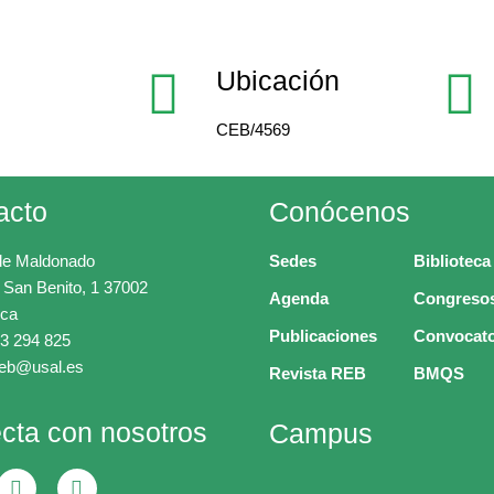
Ubicación
CEB/4569
acto
Conócenos
de Maldonado
Sedes
Biblioteca
 San Benito, 1 37002
Agenda
Congreso
ca
Publicaciones
Convocato
3 294 825
ceb@usal.es
Revista REB
BMQS
cta con nosotros
Campus