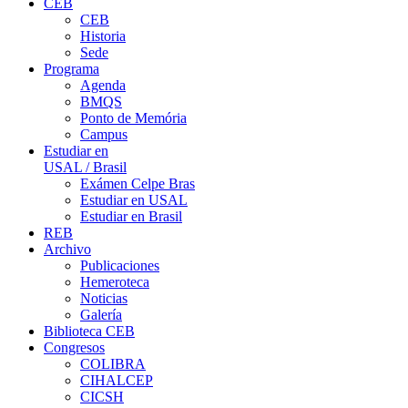
CEB
CEB
Historia
Sede
Programa
Agenda
BMQS
Ponto de Memória
Campus
Estudiar en
USAL / Brasil
Exámen Celpe Bras
Estudiar en USAL
Estudiar en Brasil
REB
Archivo
Publicaciones
Hemeroteca
Noticias
Galería
Biblioteca CEB
Congresos
COLIBRA
CIHALCEP
CICSH