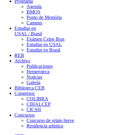
Programa
Agenda
BMQS
Ponto de Memória
Campus
Estudiar en
USAL / Brasil
Exámen Celpe Bras
Estudiar en USAL
Estudiar en Brasil
REB
Archivo
Publicaciones
Hemeroteca
Noticias
Galería
Biblioteca CEB
Congresos
COLIBRA
CIHALCEP
CICSH
Concursos
Concurso de relato breve
Residencia artística