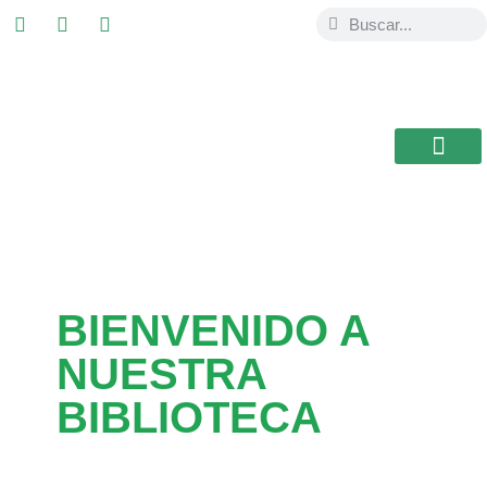
ESTUDIAR EN
USAL / BRASIL
BIBLIOTECA CEB
BIENVENIDO A
NUESTRA
BIBLIOTECA