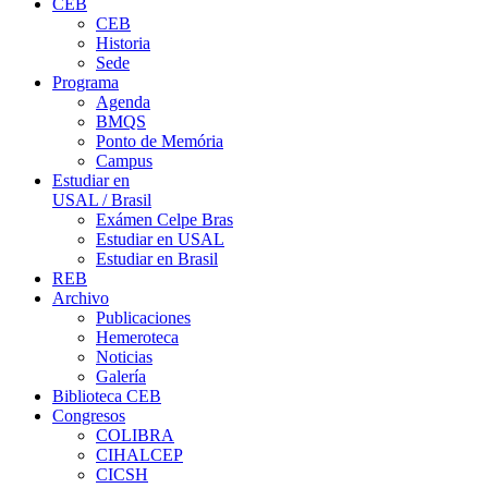
CEB
CEB
Historia
Sede
Programa
Agenda
BMQS
Ponto de Memória
Campus
Estudiar en
USAL / Brasil
Exámen Celpe Bras
Estudiar en USAL
Estudiar en Brasil
REB
Archivo
Publicaciones
Hemeroteca
Noticias
Galería
Biblioteca CEB
Congresos
COLIBRA
CIHALCEP
CICSH