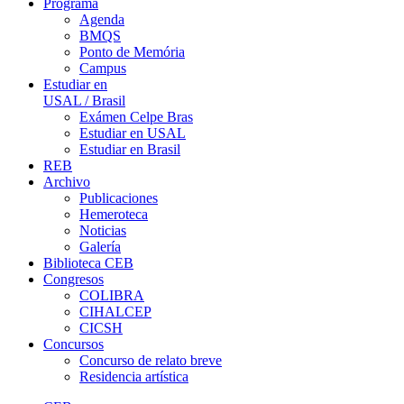
Programa
Agenda
BMQS
Ponto de Memória
Campus
Estudiar en
USAL / Brasil
Exámen Celpe Bras
Estudiar en USAL
Estudiar en Brasil
REB
Archivo
Publicaciones
Hemeroteca
Noticias
Galería
Biblioteca CEB
Congresos
COLIBRA
CIHALCEP
CICSH
Concursos
Concurso de relato breve
Residencia artística