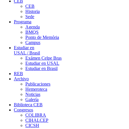
CEB
CEB
Historia
Sede
Programa
Agenda
BMQS
Ponto de Memória
Campus
Estudiar en
USAL / Brasil
Exámen Celpe Bras
Estudiar en USAL
Estudiar en Brasil
REB
Archivo
Publicaciones
Hemeroteca
Noticias
Galería
Biblioteca CEB
Congresos
COLIBRA
CIHALCEP
CICSH