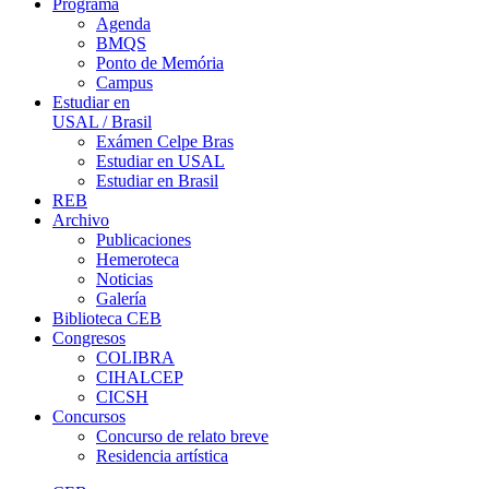
Programa
Agenda
BMQS
Ponto de Memória
Campus
Estudiar en
USAL / Brasil
Exámen Celpe Bras
Estudiar en USAL
Estudiar en Brasil
REB
Archivo
Publicaciones
Hemeroteca
Noticias
Galería
Biblioteca CEB
Congresos
COLIBRA
CIHALCEP
CICSH
Concursos
Concurso de relato breve
Residencia artística