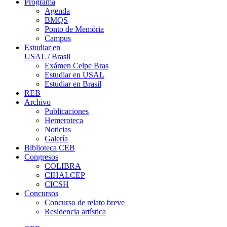
Programa
Agenda
BMQS
Ponto de Memória
Campus
Estudiar en
USAL / Brasil
Exámen Celpe Bras
Estudiar en USAL
Estudiar en Brasil
REB
Archivo
Publicaciones
Hemeroteca
Noticias
Galería
Biblioteca CEB
Congresos
COLIBRA
CIHALCEP
CICSH
Concursos
Concurso de relato breve
Residencia artística