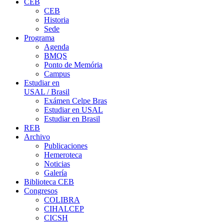
CEB
CEB
Historia
Sede
Programa
Agenda
BMQS
Ponto de Memória
Campus
Estudiar en
USAL / Brasil
Exámen Celpe Bras
Estudiar en USAL
Estudiar en Brasil
REB
Archivo
Publicaciones
Hemeroteca
Noticias
Galería
Biblioteca CEB
Congresos
COLIBRA
CIHALCEP
CICSH