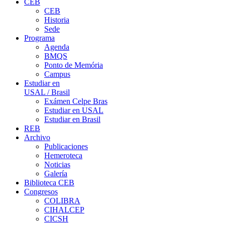
CEB
CEB
Historia
Sede
Programa
Agenda
BMQS
Ponto de Memória
Campus
Estudiar en
USAL / Brasil
Exámen Celpe Bras
Estudiar en USAL
Estudiar en Brasil
REB
Archivo
Publicaciones
Hemeroteca
Noticias
Galería
Biblioteca CEB
Congresos
COLIBRA
CIHALCEP
CICSH