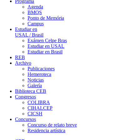
Programa
Agenda
BMQS
Ponto de Memória
Campus
Estudiar en
USAL / Brasil
Exámen Celpe Bras
Estudiar en USAL
Estudiar en Brasil
REB
Archivo
Publicaciones
Hemeroteca
Noticias
Galería
Biblioteca CEB
Congresos
COLIBRA
CIHALCEP
CICSH
Concursos
Concurso de relato breve
Residencia artística