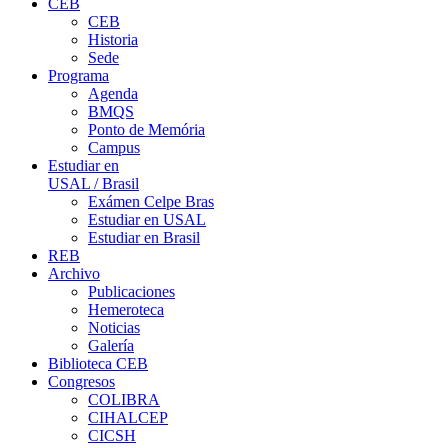
CEB
CEB
Historia
Sede
Programa
Agenda
BMQS
Ponto de Memória
Campus
Estudiar en
USAL / Brasil
Exámen Celpe Bras
Estudiar en USAL
Estudiar en Brasil
REB
Archivo
Publicaciones
Hemeroteca
Noticias
Galería
Biblioteca CEB
Congresos
COLIBRA
CIHALCEP
CICSH