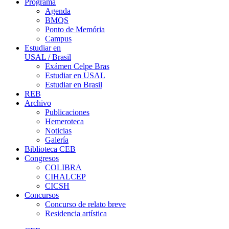
Programa
Agenda
BMQS
Ponto de Memória
Campus
Estudiar en
USAL / Brasil
Exámen Celpe Bras
Estudiar en USAL
Estudiar en Brasil
REB
Archivo
Publicaciones
Hemeroteca
Noticias
Galería
Biblioteca CEB
Congresos
COLIBRA
CIHALCEP
CICSH
Concursos
Concurso de relato breve
Residencia artística