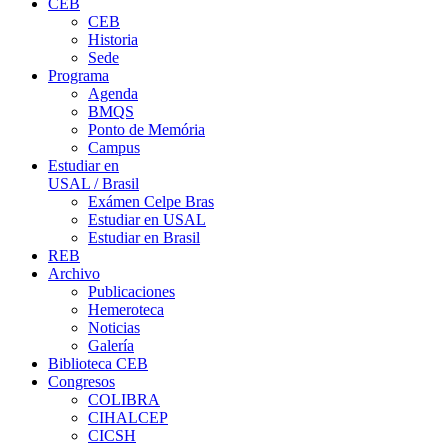
CEB
CEB
Historia
Sede
Programa
Agenda
BMQS
Ponto de Memória
Campus
Estudiar en
USAL / Brasil
Exámen Celpe Bras
Estudiar en USAL
Estudiar en Brasil
REB
Archivo
Publicaciones
Hemeroteca
Noticias
Galería
Biblioteca CEB
Congresos
COLIBRA
CIHALCEP
CICSH