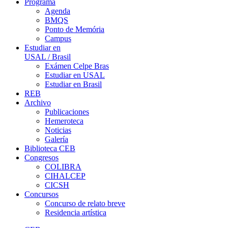
Programa
Agenda
BMQS
Ponto de Memória
Campus
Estudiar en
USAL / Brasil
Exámen Celpe Bras
Estudiar en USAL
Estudiar en Brasil
REB
Archivo
Publicaciones
Hemeroteca
Noticias
Galería
Biblioteca CEB
Congresos
COLIBRA
CIHALCEP
CICSH
Concursos
Concurso de relato breve
Residencia artística