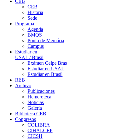
CEB
CEB
Historia
Sede
Programa
Agenda
BMQS
Ponto de Memória
Campus
Estudiar en
USAL / Brasil
Exámen Celpe Bras
Estudiar en USAL
Estudiar en Brasil
REB
Archivo
Publicaciones
Hemeroteca
Noticias
Galería
Biblioteca CEB
Congresos
COLIBRA
CIHALCEP
CICSH