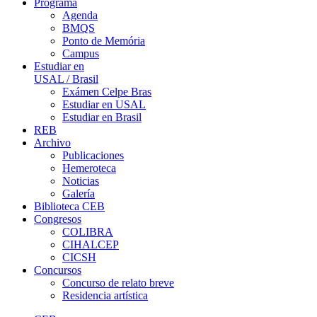
Programa
Agenda
BMQS
Ponto de Memória
Campus
Estudiar en
USAL / Brasil
Exámen Celpe Bras
Estudiar en USAL
Estudiar en Brasil
REB
Archivo
Publicaciones
Hemeroteca
Noticias
Galería
Biblioteca CEB
Congresos
COLIBRA
CIHALCEP
CICSH
Concursos
Concurso de relato breve
Residencia artística