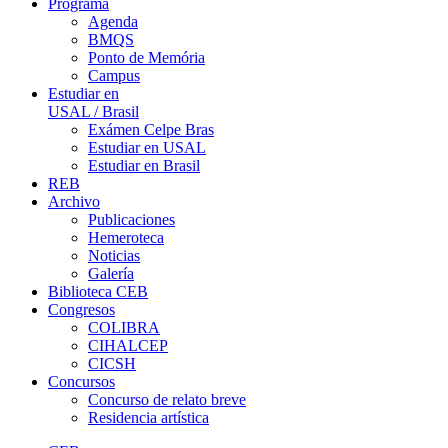
Programa
Agenda
BMQS
Ponto de Memória
Campus
Estudiar en
USAL / Brasil
Exámen Celpe Bras
Estudiar en USAL
Estudiar en Brasil
REB
Archivo
Publicaciones
Hemeroteca
Noticias
Galería
Biblioteca CEB
Congresos
COLIBRA
CIHALCEP
CICSH
Concursos
Concurso de relato breve
Residencia artística