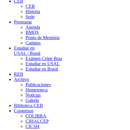
CEB
CEB
Historia
Sede
Programa
Agenda
BMQS
Ponto de Memória
Campus
Estudiar en
USAL / Brasil
Exámen Celpe Bras
Estudiar en USAL
Estudiar en Brasil
REB
Archivo
Publicaciones
Hemeroteca
Noticias
Galería
Biblioteca CEB
Congresos
COLIBRA
CIHALCEP
CICSH